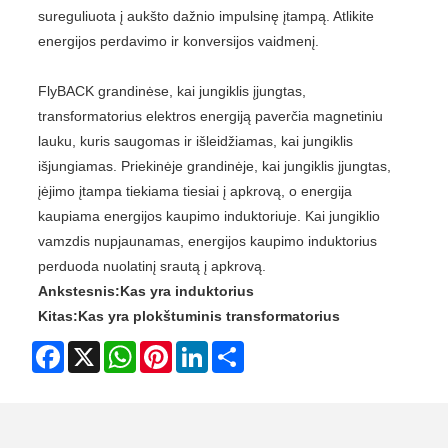
sureguliuota į aukšto dažnio impulsinę įtampą. Atlikite
energijos perdavimo ir konversijos vaidmenį.
FlyBACK grandinėse, kai jungiklis įjungtas,
transformatorius elektros energiją paverčia magnetiniu
lauku, kuris saugomas ir išleidžiamas, kai jungiklis
išjungiamas. Priekinėje grandinėje, kai jungiklis įjungtas,
įėjimo įtampa tiekiama tiesiai į apkrovą, o energija
kaupiama energijos kaupimo induktoriuje. Kai jungiklio
vamzdis nupjaunamas, energijos kaupimo induktorius
perduoda nuolatinį srautą į apkrovą.
Ankstesnis:
Kas yra induktorius
Kitas:
Kas yra plokštuminis transformatorius
Facebook
X
WhatsApp
Pinterest
LinkedIn
Share