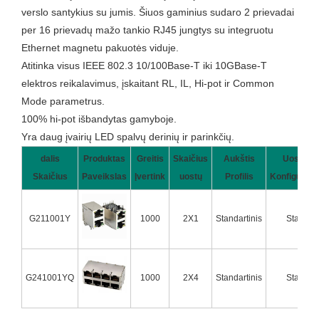
verslo santykius su jumis. Šiuos gaminius sudaro 2 prievadai
per 16 prievadų mažo tankio RJ45 jungtys su integruotu
Ethernet magnetu pakuotės viduje.
Atitinka visus IEEE 802.3 10/100Base-T iki 10GBase-T
elektros reikalavimus, įskaitant RL, IL, Hi-pot ir Common
Mode parametrus.
100% hi-pot išbandytas gamyboje.
Yra daug įvairių LED spalvų derinių ir parinkčių.
dalis
Produktas
Greitis
Skaičius
Aukštis
Uostas
Skaičius
Paveikslas
Įvertink
uostų
Profilis
Konfigūraci
G211001Y
1000
2X1
Standartinis
Stack
G241001YQ
1000
2X4
Standartinis
Stack