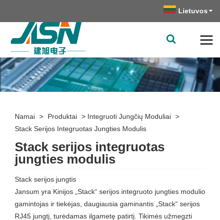
Lietuvos
Namai
>
Produktai
>
Integruoti Jungčių Moduliai
>
Stack Serijos Integruotas Jungties Modulis
Stack serijos integruotas
jungties modulis
Stack serijos jungtis
Jansum yra Kinijos „Stack“ serijos integruoto jungties modulio
gamintojas ir tiekėjas, daugiausia gaminantis „Stack“ serijos
RJ45 jungtį, turėdamas ilgametę patirtį. Tikimės užmegzti