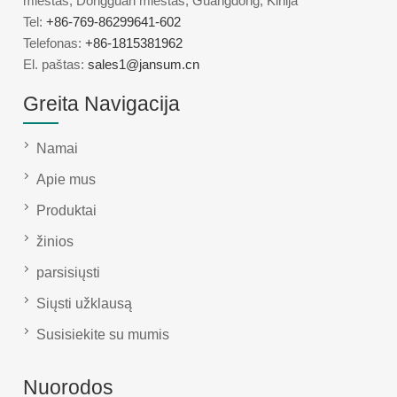
miestas, Dongguan miestas, Guangdong, Kinija
Tel:
+86-769-86299641-602
Telefonas:
+86-1815381962
El. paštas:
sales1@jansum.cn
Greita Navigacija
Namai
Apie mus
Produktai
žinios
parsisiųsti
Siųsti užklausą
Susisiekite su mumis
Nuorodos