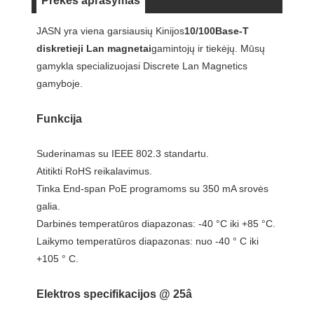
Prekės aprašymas
JASN yra viena garsiausių Kinijos
10/100Base-T
diskretieji Lan magnetai
gamintojų ir tiekėjų. Mūsų
gamykla specializuojasi Discrete Lan Magnetics
gamyboje.
Funkcija
Suderinamas su IEEE 802.3 standartu.
Atitikti RoHS reikalavimus.
Tinka End-span PoE programoms su 350 mA srovės
galia.
Darbinės temperatūros diapazonas: -40 °C iki +85 °C.
Laikymo temperatūros diapazonas: nuo -40 ° C iki
+105 ° C.
Elektros specifikacijos @ 25â