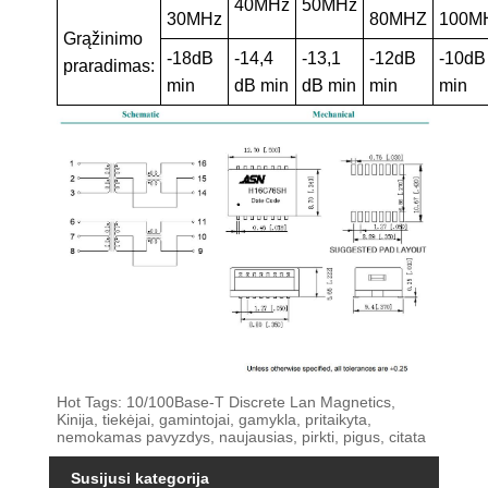
40MHz
50MHz
30MHz
80MHZ
100M
Grąžinimo
-18dB
-14,4
-13,1
-12dB
-10dB
praradimas:
min
dB min
dB min
min
min
Hot Tags: 10/100Base-T Discrete Lan Magnetics,
Kinija, tiekėjai, gamintojai, gamykla, pritaikyta,
nemokamas pavyzdys, naujausias, pirkti, pigus, citata
Susijusi kategorija