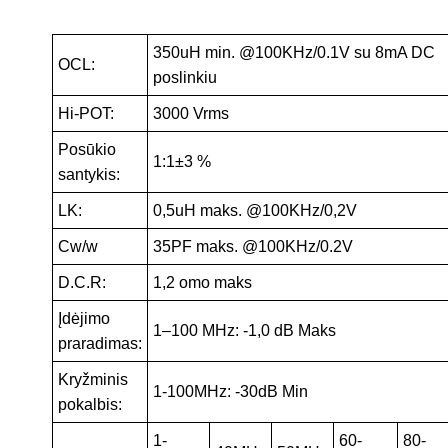
350uH min. @100KHz/0.1V su 8mA DC
OCL:
poslinkiu
Hi-POT:
3000 Vrms
Posūkio
1:1±3 %
santykis:
LK:
0,5uH maks. @100KHz/0,2V
Cw/w
35PF maks. @100KHz/0.2V
D.C.R:
1,2 omo maks
Įdėjimo
1–100 MHz: -1,0 dB Maks
praradimas:
Kryžminis
1-100MHz: -30dB Min
pokalbis:
1-
60-
80-