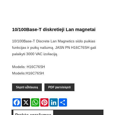
10/100Base-T diskretieji Lan magnetai
10/100Base-T Discrete Lan Magnetics siūlo puikias
funkcijas ir puikų našumą. JASN PN H16C76SH gali
palaikyti 3000 VAC izoliaciją.
Modelis: H16C76SH
Modelis:H16C76SH
Siųsti užklausą
PDF parsisiųsti
Facebook
X
WhatsApp
Pinterest
LinkedIn
Share