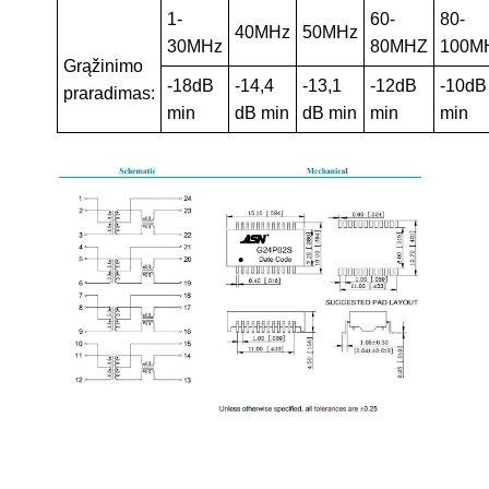
1-
60-
80-
40MHz
50MHz
30MHz
80MHZ
100M
Grąžinimo
-18dB
-14,4
-13,1
-12dB
-10dB
praradimas:
min
dB min
dB min
min
min