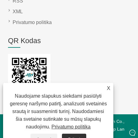
RSS
XML
Privatumo politika
QR Kodas
X
Naudojame slapukus siekdami pasiūlyti
geresnę naršymo patirtį, analizuoti svetainės
srautą ir suasmeninti turinį. Naudodamiesi
šia svetaine sutinkate su mūsų slapukų
Autoriaus teisės © 2022 Jansum Electronics Dongguan Co.,
naudojimu.
Privatumo politika
Ltd – Magnetics Modules, New Energy Magnetics, Chip Lan
Magnetics – Visos teisės saugomos