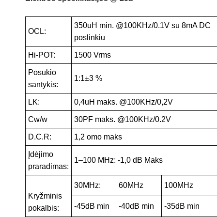
350uH min. @100KHz/0.1V su 8mA DC
OCL:
poslinkiu
Hi-POT:
1500 Vrms
Posūkio
1:1±3 %
santykis:
LK:
0,4uH maks. @100KHz/0,2V
Cw/w
30PF maks. @100KHz/0.2V
D.C.R:
1,2 omo maks
Įdėjimo
1–100 MHz: -1,0 dB Maks
praradimas:
30MHz:
60MHz
100MHz
Kryžminis
-45dB min
-40dB min
-35dB min
pokalbis: