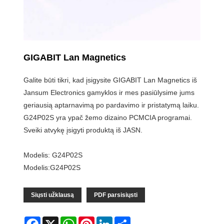
GIGABIT Lan Magnetics
Galite būti tikri, kad įsigysite GIGABIT Lan Magnetics iš
Jansum Electronics gamyklos ir mes pasiūlysime jums
geriausią aptarnavimą po pardavimo ir pristatymą laiku.
G24P02S yra ypač žemo dizaino PCMCIA programai.
Sveiki atvykę įsigyti produktą iš JASN.
Modelis: G24P02S
Modelis:G24P02S
Siųsti užklausą
PDF parsisiųsti
Facebook
X
WhatsApp
Pinterest
LinkedIn
Share