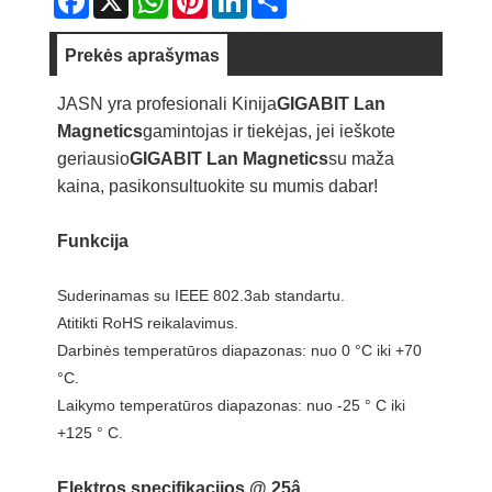
Prekės aprašymas
JASN yra profesionali Kinija
GIGABIT Lan
Magnetics
gamintojas ir tiekėjas, jei ieškote
geriausio
GIGABIT Lan Magnetics
su maža
kaina, pasikonsultuokite su mumis dabar!
Funkcija
Suderinamas su IEEE 802.3ab standartu.
Atitikti RoHS reikalavimus.
Darbinės temperatūros diapazonas: nuo 0 °C iki +70
°C.
Laikymo temperatūros diapazonas: nuo -25 ° C iki
+125 ° C.
Elektros specifikacijos @ 25â